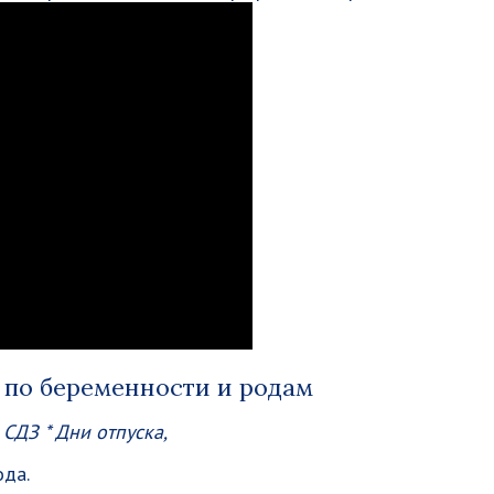
 по беременности и родам
 СДЗ * Дни отпуска,
ода.