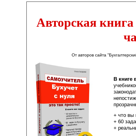
Авторская книга 
ч
От авторов сайта "Бухгалтерски
В книге 
учебнико
законода
непостиж
прозрачн
+ что вы
+ 60 зада
+ реальн