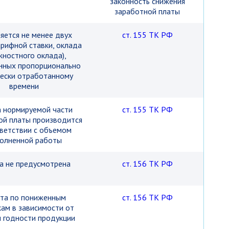
законность снижения
заработной платы
яется не менее двух
ст. 155 ТК РФ
арифной ставки, оклада
жностного оклада),
нных пропорционально
ески отработанному
времени
 нормируемой части
ст. 155 ТК РФ
ой платы производится
ветствии с объемом
олненной работы
а не предусмотрена
ст. 156 ТК РФ
та по пониженным
ст. 156 ТК РФ
кам в зависимости от
и годности продукции