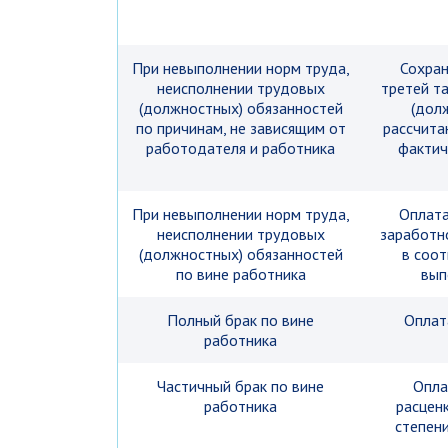
При невыполнении норм труда,
Сохран
неисполнении трудовых
третей т
(должностных) обязанностей
(дол
по причинам, не зависящим от
рассчита
работодателя и работника
фактич
При невыполнении норм труда,
Оплата
неисполнении трудовых
заработн
(должностных) обязанностей
в соот
по вине работника
вып
Полный брак по вине
Оплат
работника
Частичный брак по вине
Опла
работника
расцен
степен