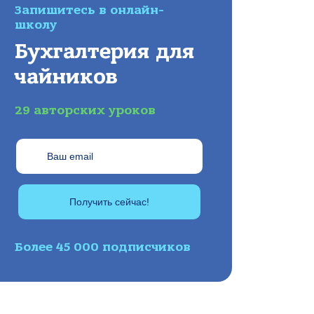
Запишитесь в онлайн-
школу
Бухгалтерия для
чайников
29 авторских уроков
Получить сейчас!
Более 45 000 подписчиков