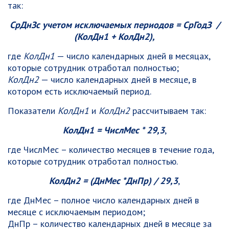
так:
СрДнЗ
с учетом исключаемых периодов
= СрГодЗ /
(КолДн
1
+ КолДн
2
),
где
КолДн
1
— число календарных дней в месяцах,
которые сотрудник отработал полностью;
КолДн
2
— число календарных дней в месяце, в
котором есть исключаемый период.
Показатели
КолДн
1
и
КолДн
2
рассчитываем так:
КолДн
1
= ЧислМес * 29,3
,
где ЧислМес – количество месяцев в течение года,
которые сотрудник отработал полностью.
КолДн
2
= (ДнМес *ДнПр) / 29,3
,
где ДнМес – полное число календарных дней в
месяце с исключаемым периодом;
ДнПр – количество календарных дней в месяце за