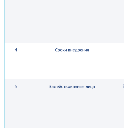
4
Сроки внедрения
К
В 
5
Задействованные лица