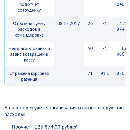
подотчет
040,0
сотруднику
Отразили сумму
08.12.2017
26
71
125
расходов в
874,0
командировке
Неизрасходованный
50
71
13
аванс возвращен в
986,0
кассу
Отражена курсовая
71
91.1
820,0
разница
В налоговом учете организация отразит следующие
расходы:
Прочие – 123 874,00 рублей