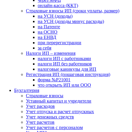
через МФЦ
онлайн-касса (ККТ)
Страховые взносы ИП (сроки уплаты, размер)
на УСН (доходы)
на УСН (доходы минус расходы)
на Патенте
на ОСНО
на ЕНВД
при перерегистрации
за себя
Налоги ИП – изменения
налоги ИП с работниками
налоги ИП без работников
налоговые каникулы для ИП
Регистрация ИП (пошаговая инструкция)
форма №Р21001
что открыть ИП или ООО
Бухгалтерия
Страховые взносы
Уставный капитал и учредители
Учет расходов
Учет отпуска и расчет отпускных
Учет денежных средств
Учет расчетов
Учет расчетов с персоналом