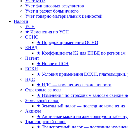
Учет МПЗ
Учет финансовых результатов
Учет и расчет больничного
Учет товарно-материальных ценностей
Налоги
УСН
★ Изменения по УСН
ОСНО
★ Порядок применения ОСНО
ЕНВД
★ Коэффициенты К2 для ЕНВД по регионам
Патент
★ Новое в ПСН
ЕСХН
★ Условия применения ЕСХН, плательщики, 
НДС
★ НДС — изменения свежие новости
Страховые взносы
★ Изменения по страховым взносам свежие н
Земельный налог
★ Земельный налог — последние изменения
Акцизы
★ Акцизные марки на алкогольную и табачн
Транспортный налог
★ Транспортный налог — последние изменен