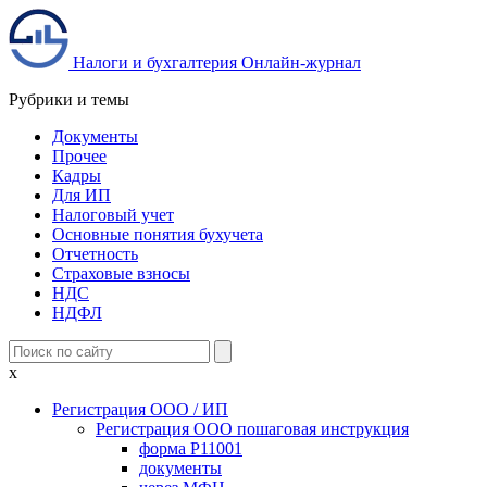
Налоги и бухгалтерия
Онлайн-журнал
Рубрики и темы
Документы
Прочее
Кадры
Для ИП
Налоговый учет
Основные понятия бухучета
Отчетность
Страховые взносы
НДС
НДФЛ
x
Регистрация ООО / ИП
Регистрация ООО пошаговая инструкция
форма Р11001
документы