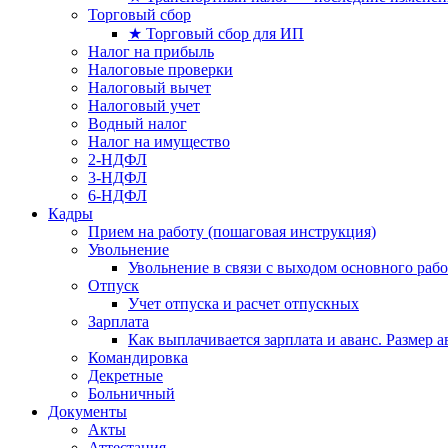
Торговый сбор
★ Торговый сбор для ИП
Налог на прибыль
Налоговые проверки
Налоговый вычет
Налоговый учет
Водный налог
Налог на имущество
2-НДФЛ
3-НДФЛ
6-НДФЛ
Кадры
Прием на работу (пошаговая инструкция)
Увольнение
Увольнение в связи с выходом основного раб
Отпуск
Учет отпуска и расчет отпускных
Зарплата
Как выплачивается зарплата и аванс. Размер 
Командировка
Декретные
Больничный
Документы
Акты
Аттестация