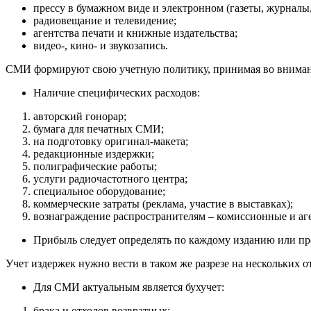
прессу в бумажном виде и электронном (газеты, журналы,
радиовещание и телевидение;
агентства печати и книжные издательства;
видео-, кино- и звукозапись.
СМИ формируют свою учетную политику, принимая во вниман
Наличие специфических расходов:
авторский гонорар;
бумага для печатных СМИ;
на подготовку оригинал-макета;
редакционные издержки;
полиграфические работы;
услуги радиочастотного центра;
специальное оборудование;
коммерческие затраты (реклама, участие в выставках);
вознаграждение распространителям – комиссионные и аг
Прибыль следует определять по каждому изданию или про
Учет издержек нужно вести в таком же разрезе на нескольких от
Для СМИ актуальным является бухучет:
брака и отходов возвратных;