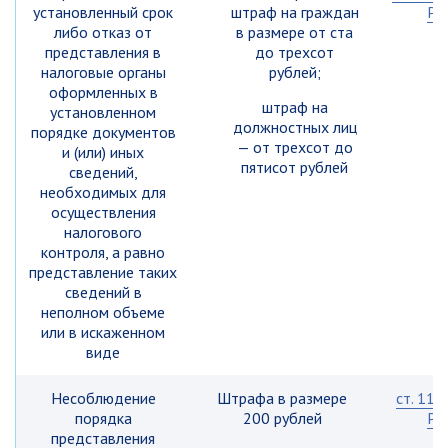
установленный срок
штраф на граждан
Р
либо отказ от
в размере от ста
представления в
до трехсот
налоговые органы
рублей;
оформленных в
штраф на
установленном
должностных лиц
порядке документов
— от трехсот до
и (или) иных
пятисот рублей
сведений,
необходимых для
осуществления
налогового
контроля, а равно
представление таких
сведений в
неполном объеме
или в искаженном
виде
Несоблюдение
Штрафа в размере
ст. 119
порядка
200 рублей
Р
представления