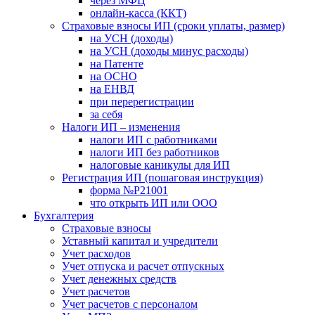
через МФЦ
онлайн-касса (ККТ)
Страховые взносы ИП (сроки уплаты, размер)
на УСН (доходы)
на УСН (доходы минус расходы)
на Патенте
на ОСНО
на ЕНВД
при перерегистрации
за себя
Налоги ИП – изменения
налоги ИП с работниками
налоги ИП без работников
налоговые каникулы для ИП
Регистрация ИП (пошаговая инструкция)
форма №Р21001
что открыть ИП или ООО
Бухгалтерия
Страховые взносы
Уставный капитал и учредители
Учет расходов
Учет отпуска и расчет отпускных
Учет денежных средств
Учет расчетов
Учет расчетов с персоналом