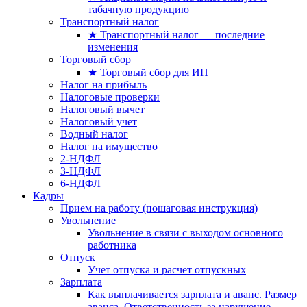
табачную продукцию
Транспортный налог
★ Транспортный налог — последние
изменения
Торговый сбор
★ Торговый сбор для ИП
Налог на прибыль
Налоговые проверки
Налоговый вычет
Налоговый учет
Водный налог
Налог на имущество
2-НДФЛ
3-НДФЛ
6-НДФЛ
Кадры
Прием на работу (пошаговая инструкция)
Увольнение
Увольнение в связи с выходом основного
работника
Отпуск
Учет отпуска и расчет отпускных
Зарплата
Как выплачивается зарплата и аванс. Размер
аванса. Ответственность за нарушение