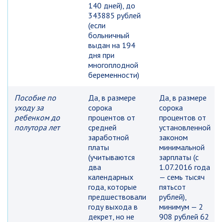
140 дней), до
343885 рублей
(если
больничный
выдан на 194
дня при
многоплодной
беременности)
Пособие по
Да, в размере
Да, в размере
уходу за
сорока
сорока
ребенком до
процентов от
процентов от
полутора лет
средней
установленной
заработной
законом
платы
минимальной
(учитываются
зарплаты (с
два
1.07.2016 года
календарных
— семь тысяч
года, которые
пятьсот
предшествовали
рублей),
году выхода в
минимум — 2
декрет, но не
908 рублей 62