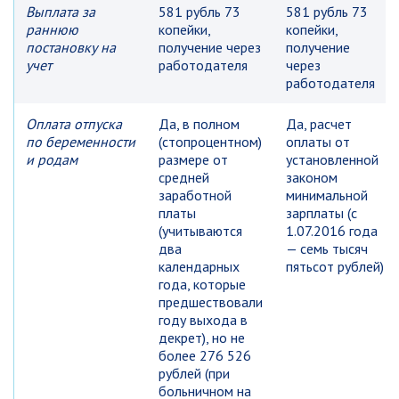
Выплата за
581 рубль 73
581 рубль 73
раннюю
копейки,
копейки,
постановку на
получение через
получение
учет
работодателя
через
работодателя
Оплата отпуска
Да, в полном
Да, расчет
по беременности
(стопроцентном)
оплаты от
и родам
размере от
установленной
средней
законом
заработной
минимальной
платы
зарплаты (с
(учитываются
1.07.2016 года
два
— семь тысяч
календарных
пятьсот рублей)
года, которые
предшествовали
году выхода в
декрет), но не
более 276 526
рублей (при
больничном на