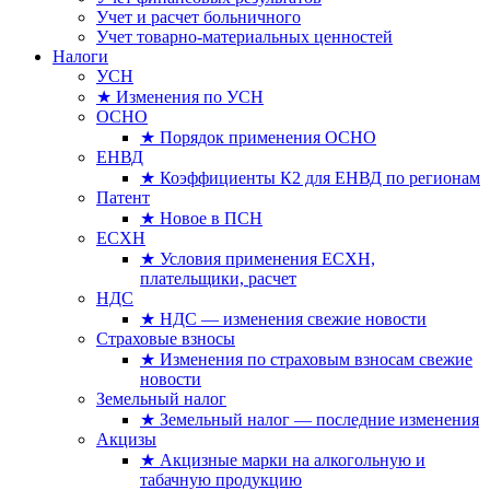
Учет и расчет больничного
Учет товарно-материальных ценностей
Налоги
УСН
★ Изменения по УСН
ОСНО
★ Порядок применения ОСНО
ЕНВД
★ Коэффициенты К2 для ЕНВД по регионам
Патент
★ Новое в ПСН
ЕСХН
★ Условия применения ЕСХН,
плательщики, расчет
НДС
★ НДС — изменения свежие новости
Страховые взносы
★ Изменения по страховым взносам свежие
новости
Земельный налог
★ Земельный налог — последние изменения
Акцизы
★ Акцизные марки на алкогольную и
табачную продукцию