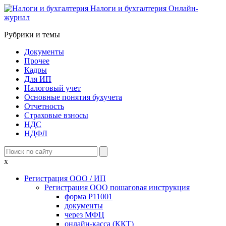
Налоги и бухгалтерия
Онлайн-
журнал
Рубрики и темы
Документы
Прочее
Кадры
Для ИП
Налоговый учет
Основные понятия бухучета
Отчетность
Страховые взносы
НДС
НДФЛ
x
Регистрация ООО / ИП
Регистрация ООО пошаговая инструкция
форма Р11001
документы
через МФЦ
онлайн-касса (ККТ)