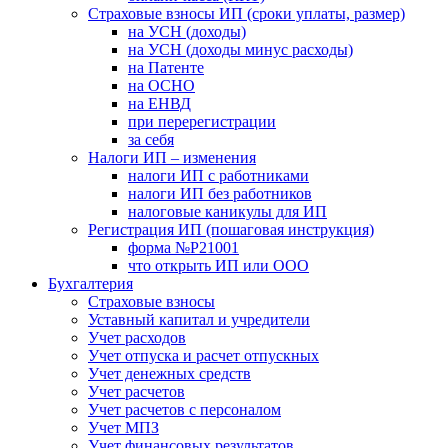
Страховые взносы ИП (сроки уплаты, размер)
на УСН (доходы)
на УСН (доходы минус расходы)
на Патенте
на ОСНО
на ЕНВД
при перерегистрации
за себя
Налоги ИП – изменения
налоги ИП с работниками
налоги ИП без работников
налоговые каникулы для ИП
Регистрация ИП (пошаговая инструкция)
форма №Р21001
что открыть ИП или ООО
Бухгалтерия
Страховые взносы
Уставный капитал и учредители
Учет расходов
Учет отпуска и расчет отпускных
Учет денежных средств
Учет расчетов
Учет расчетов с персоналом
Учет МПЗ
Учет финансовых результатов