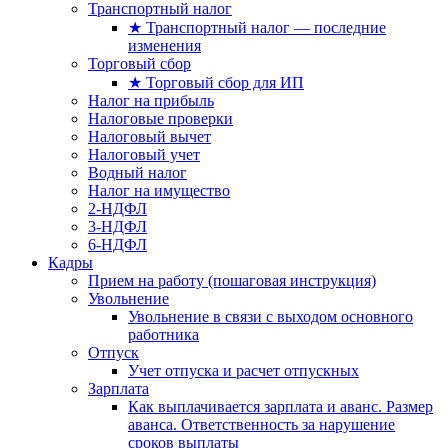
Транспортный налог
★ Транспортный налог — последние
изменения
Торговый сбор
★ Торговый сбор для ИП
Налог на прибыль
Налоговые проверки
Налоговый вычет
Налоговый учет
Водный налог
Налог на имущество
2-НДФЛ
3-НДФЛ
6-НДФЛ
Кадры
Прием на работу (пошаговая инструкция)
Увольнение
Увольнение в связи с выходом основного
работника
Отпуск
Учет отпуска и расчет отпускных
Зарплата
Как выплачивается зарплата и аванс. Размер
аванса. Ответственность за нарушение
сроков выплаты