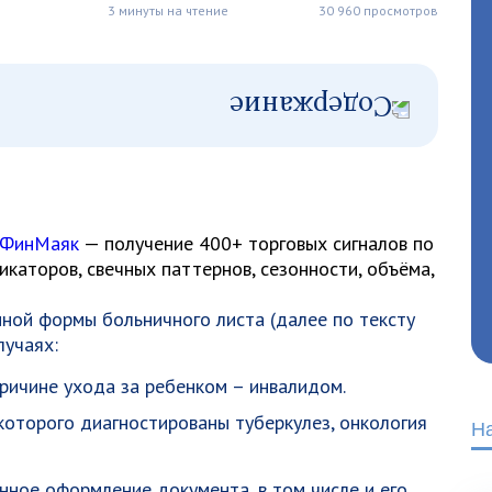
3 минуты на чтение
30 960 просмотров
 ФинМаяк
— получение 400+ торговых сигналов по
каторов, свечных паттернов, сезонности, объёма,
ной формы больничного листа (далее по тексту
лучаях:
ричине ухода за ребенком – инвалидом.
которого диагностированы туберкулез, онкология
Н
нное оформление документа, в том числе и его