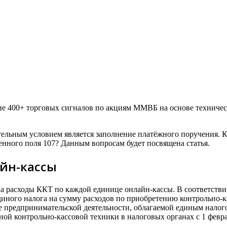
 400+ торговых сигналов по акциям ММВБ на основе технически
тельным условием является заполнение платёжного поручения. К
енного поля 107? Данным вопросам будет посвящена статья.
йн-кассы
 расходы ККТ по каждой единице онлайн-кассы. В соответстви
ного налога на сумму расходов по приобретению контрольно-ка
е предпринимательской деятельности, облагаемой единым налого
ой контрольно-кассовой техники в налоговых органах с 1 феврал