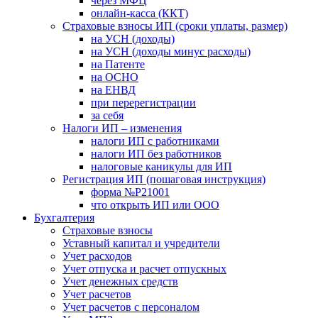
через МФЦ
онлайн-касса (ККТ)
Страховые взносы ИП (сроки уплаты, размер)
на УСН (доходы)
на УСН (доходы минус расходы)
на Патенте
на ОСНО
на ЕНВД
при перерегистрации
за себя
Налоги ИП – изменения
налоги ИП с работниками
налоги ИП без работников
налоговые каникулы для ИП
Регистрация ИП (пошаговая инструкция)
форма №Р21001
что открыть ИП или ООО
Бухгалтерия
Страховые взносы
Уставный капитал и учредители
Учет расходов
Учет отпуска и расчет отпускных
Учет денежных средств
Учет расчетов
Учет расчетов с персоналом