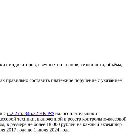
х индикаторов, свечных паттернов, сезонности, объёма,
ак правильно составить платёжное поручение с указанием
и с
п.2.2 ст. 346.32 НК РФ
налогоплательщики —
ссовой техники, включенной в реестр контрольно-кассовой
м, в размере не более 18 000 рублей на каждый экземпляр
я 2017 года до 1 июля 2024 года.