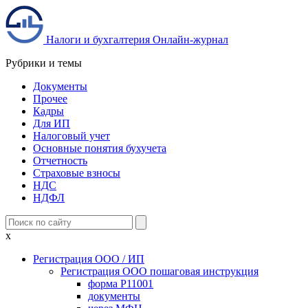
Налоги и бухгалтерия
Онлайн-журнал
Рубрики и темы
Документы
Прочее
Кадры
Для ИП
Налоговый учет
Основные понятия бухучета
Отчетность
Страховые взносы
НДС
НДФЛ
x
Регистрация ООО / ИП
Регистрация ООО пошаговая инструкция
форма Р11001
документы