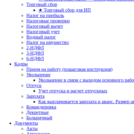
Торговый сбор
★ Торговый сбор для ИП
Налог на прибыль
Налоговые проверки
Налоговый вычет
Налоговый учет
Водный налог
Налог на имущество
2-НДФЛ
3-НДФЛ
6-НДФЛ
Кадры
Прием на работу (пошаговая инструкция)
Увольнение
Увольнение в связи с выходом основного раб
Отпуск
Учет отпуска и расчет отпускных
Зарплата
Как выплачивается зарплата и аванс. Размер 
Командировка
Декретные
Больничный
Документы
Акты
Аттестация