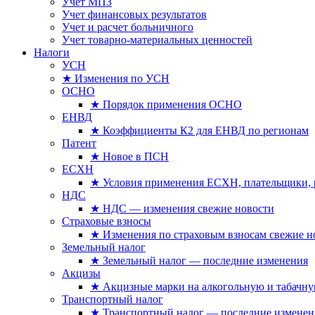
Учет МПЗ
Учет финансовых результатов
Учет и расчет больничного
Учет товарно-материальных ценностей
Налоги
УСН
★ Изменения по УСН
ОСНО
★ Порядок применения ОСНО
ЕНВД
★ Коэффициенты К2 для ЕНВД по регионам
Патент
★ Новое в ПСН
ЕСХН
★ Условия применения ЕСХН, плательщики, 
НДС
★ НДС — изменения свежие новости
Страховые взносы
★ Изменения по страховым взносам свежие н
Земельный налог
★ Земельный налог — последние изменения
Акцизы
★ Акцизные марки на алкогольную и табачн
Транспортный налог
★ Транспортный налог — последние изменен