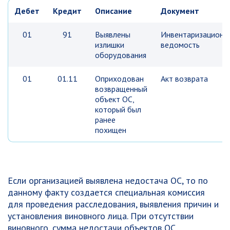
Дебет
Кредит
Описание
Документ
01
91
Выявлены
Инвентаризационн
излишки
ведомость
оборудования
01
01.11
Оприходован
Акт возврата
возвращенный
объект ОС,
который был
ранее
похищен
Если организацией выявлена недостача ОС, то по
данному факту создается специальная комиссия
для проведения расследования, выявления причин и
установления виновного лица. При отсутствии
виновного, сумма недостачи объектов ОС