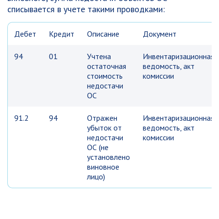
списывается в учете такими проводками:
Дебет
Кредит
Описание
Документ
94
01
Учтена
Инвентаризационная
остаточная
ведомость, акт
стоимость
комиссии
недостачи
ОС
91.2
94
Отражен
Инвентаризационная
убыток от
ведомость, акт
недостачи
комиссии
ОС (не
установлено
виновное
лицо)