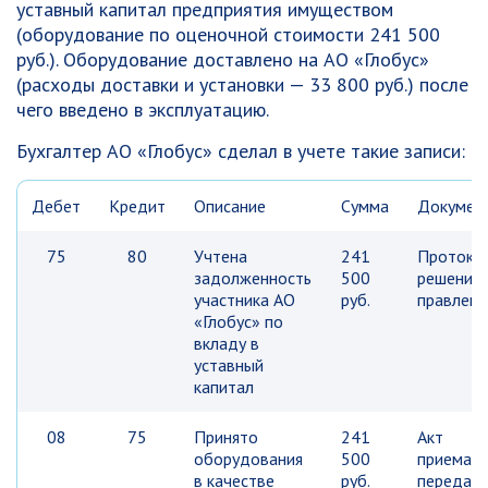
уставный капитал предприятия имуществом
(оборудование по оценочной стоимости 241 500
руб.). Оборудование доставлено на АО «Глобус»
(расходы доставки и установки — 33 800 руб.) после
чего введено в эксплуатацию.
Бухгалтер АО «Глобус» сделал в учете такие записи:
Дебет
Кредит
Описание
Сумма
Докумен
75
80
Учтена
241
Протоко
задолженность
500
решения
участника АО
руб.
правлени
«Глобус» по
вкладу в
уставный
капитал
08
75
Принято
241
Акт
оборудования
500
приема-
в качестве
руб.
передач