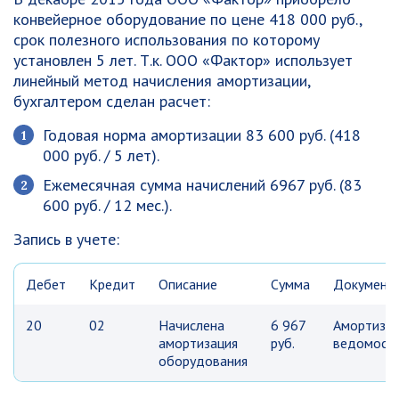
конвейерное оборудование по цене 418 000 руб.,
срок полезного использования по которому
установлен 5 лет. Т.к. ООО «Фактор» использует
линейный метод начисления амортизации,
бухгалтером сделан расчет:
Годовая норма амортизации 83 600 руб. (418
000 руб. / 5 лет).
Ежемесячная сумма начислений 6967 руб. (83
600 руб. / 12 мес.).
Запись в учете:
Дебет
Кредит
Описание
Сумма
Документ
20
02
Начислена
6 967
Амортизац
амортизация
руб.
ведомост
оборудования