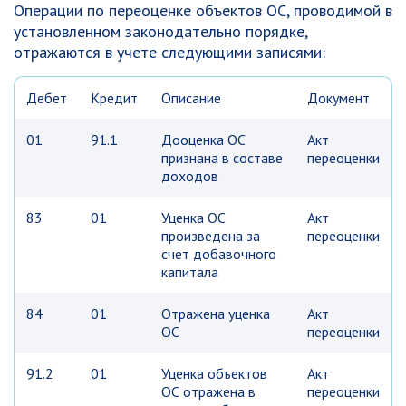
Операции по переоценке объектов ОС, проводимой в
установленном законодательно порядке,
отражаются в учете следующими записями:
Дебет
Кредит
Описание
Документ
01
91.1
Дооценка ОС
Акт
признана в составе
переоценки
доходов
83
01
Уценка ОС
Акт
произведена за
переоценки
счет добавочного
капитала
84
01
Отражена уценка
Акт
ОС
переоценки
91.2
01
Уценка объектов
Акт
ОС отражена в
переоценки