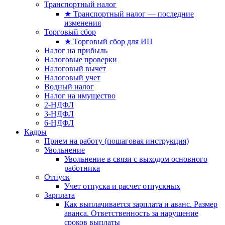
Транспортный налог
★ Транспортный налог — последние
изменения
Торговый сбор
★ Торговый сбор для ИП
Налог на прибыль
Налоговые проверки
Налоговый вычет
Налоговый учет
Водный налог
Налог на имущество
2-НДФЛ
3-НДФЛ
6-НДФЛ
Кадры
Прием на работу (пошаговая инструкция)
Увольнение
Увольнение в связи с выходом основного
работника
Отпуск
Учет отпуска и расчет отпускных
Зарплата
Как выплачивается зарплата и аванс. Размер
аванса. Ответственность за нарушение
сроков выплаты