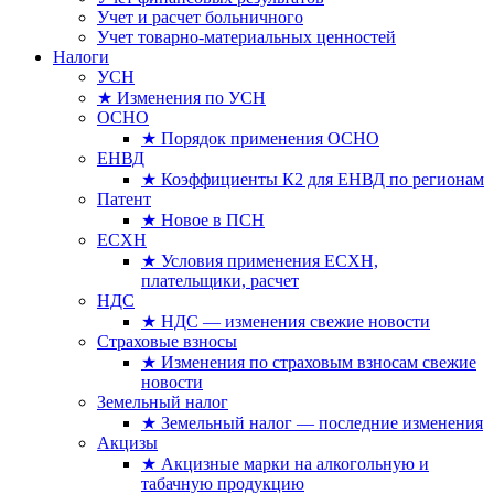
Учет и расчет больничного
Учет товарно-материальных ценностей
Налоги
УСН
★ Изменения по УСН
ОСНО
★ Порядок применения ОСНО
ЕНВД
★ Коэффициенты К2 для ЕНВД по регионам
Патент
★ Новое в ПСН
ЕСХН
★ Условия применения ЕСХН,
плательщики, расчет
НДС
★ НДС — изменения свежие новости
Страховые взносы
★ Изменения по страховым взносам свежие
новости
Земельный налог
★ Земельный налог — последние изменения
Акцизы
★ Акцизные марки на алкогольную и
табачную продукцию