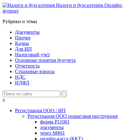
Налоги и бухгалтерия
Онлайн-
журнал
Рубрики и темы
Документы
Прочее
Кадры
Для ИП
Налоговый учет
Основные понятия бухучета
Отчетность
Страховые взносы
НДС
НДФЛ
x
Регистрация ООО / ИП
Регистрация ООО пошаговая инструкция
форма Р11001
документы
через МФЦ
онлайн-касса (ККТ)