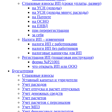
Страховые взносы ИП (сроки уплаты, размер)
на УСН (доходы)
на УСН (доходы минус расходы)
на Патенте
на ОСНО
на ЕНВД
при перерегистрации
за себя
Налоги ИП – изменения
налоги ИП с работниками
налоги ИП без работников
налоговые каникулы для ИП
Регистрация ИП (пошаговая инструкция)
форма №Р21001
что открыть ИП или ООО
Бухгалтерия
Страховые взносы
Уставный капитал и учредители
Учет расходов
Учет отпуска и расчет отпускных
Учет денежных средств
Учет расчетов
Учет расчетов с персоналом
Учет МПЗ
Учет финансовых результатов