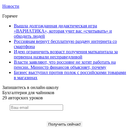
Новости
Горячее
Вышла долгожданная дидактическая игра
«ВАРИАТИКА», которая учит вас «считывать» и
обходить людей
Россиянам вернут бесплатную раздачу интернета со
смартфона
Идею ограничить возраст получения маткапитала за
первенца назвали несправедливой
Власти заявляют, что россияне не хотят работать на
пенсии. Министр финансов объясняет, почему
Бизнес выступил против полок с российскими товарами
в магазинах
Запишитесь в онлайн-школу
Бухгалтерия для чайников
29 авторских уроков
Получить сейчас!