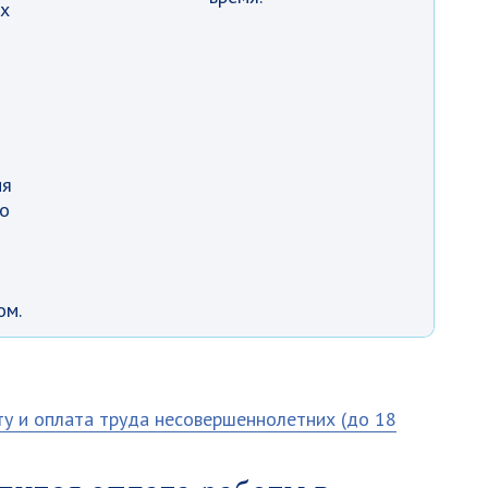
ых
ия
о
ом.
у и оплата труда несовершеннолетних (до 18