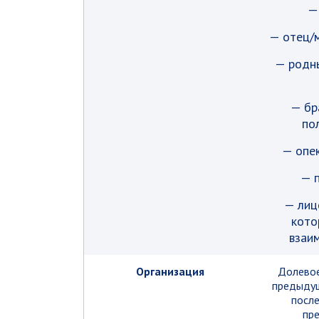
—
— отец/м
— родн
— бр
по
— опек
— 
— лиц
кото
взаи
Организация
Долевое
предыдущ
посл
пр