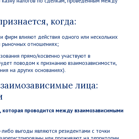
 казну налогов по сделкам, проведенным между
ризнается, когда:
ти фирм влияют действия одного или нескольких
 в рыночных отношениях;
зования прямо/косвенно участвуют в
будет поводом к признанию взаимозависимости,
ния на других основаниях).
взаимозависимые лица:
и
а, которая проводится между взаимозависимыми
й-либо выгоды являются резидентами с точки
 зарегистрированы или проживают на территории