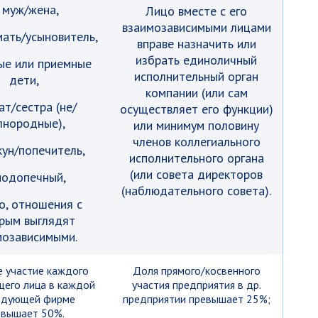
 муж/жена,
Лицо вместе с его
взаимозависимыми лицами
ать/усыновитель,
вправе назначить или
избрать единоличный
ые или приемные
исполнительный орган
дети,
компании (или сам
ат/сестра (не/
осуществляет его функции)
лнородные),
или минимум половину
членов коллегиального
ун/попечитель,
исполнительного органа
(или совета директоров
подопечный,
(наблюдательного совета).
о, отношения с
рым выглядят
мозависимыми.
 участие каждого
Доля прямого/косвенного
его лица в каждой
участия предприятия в др.
едующей фирме
предприятии превышает 25%;
евышает 50%.