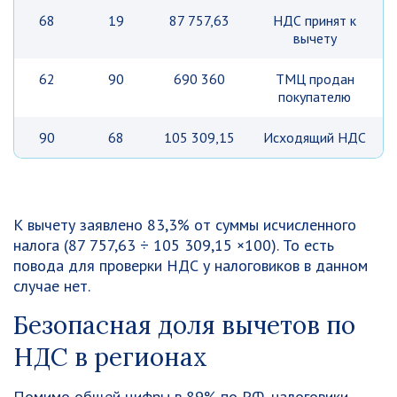
68
19
87 757,63
НДС принят к
вычету
62
90
690 360
ТМЦ продан
покупателю
90
68
105 309,15
Исходящий НДС
К вычету заявлено 83,3% от суммы исчисленного
налога (87 757,63 ÷ 105 309,15 ×100). То есть
повода для проверки НДС у налоговиков в данном
случае нет.
Б
езопасная доля вычетов по
НДС в регионах
Помимо общей цифры в 89% по РФ, налоговики