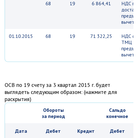
68
19
6 864,41
НДС по
достав
предъяв
вычету
01.10.2015
68
19
71 322,25
НДС с 
ТМЦ
предъяв
вычету
ОСВ по 19 счету за 3 квартал 2015 г. будет
выглядеть следующим образом: (нажмите для
раскрытия)
Обороты
Сальдо
за период
конечное
Дата
Дебет
Кредит
Дебет