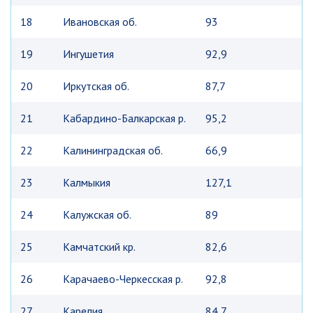
18
Ивановская об.
93
19
Ингушетия
92,9
20
Иркутская об.
87,7
21
Кабардино-Балкарская р.
95,2
22
Калининградская об.
66,9
23
Калмыкия
127,1
24
Калужская об.
89
25
Камчатский кр.
82,6
26
Карачаево-Черкесская р.
92,8
27
Карелия
84,7