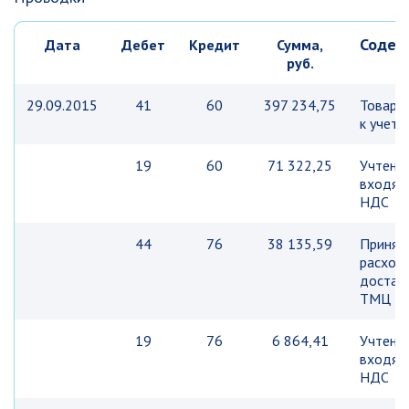
Содер
Дата
Дебет
Кредит
Сумма,
руб.
29.09.2015
41
60
397 234,75
Товар п
к учету
19
60
71 322,25
Учтен
входящ
НДС
44
76
38 135,59
Принят
расход
достав
ТМЦ
19
76
6 864,41
Учтен
входящ
НДС