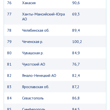
76
Хакасия
90,6
77
Ханты-Мансийский-Югра
69,3
АО
78
Челябинская об.
89,4
79
Чеченская р.
100,2
80
Чувашская р.
84,9
81
Чукотский АО
76,7
82
Ямало-Ненецкий АО
82,4
83
Ярославская об.
87,2
84
Севастополь
86,8
85
Симферополь
84,5