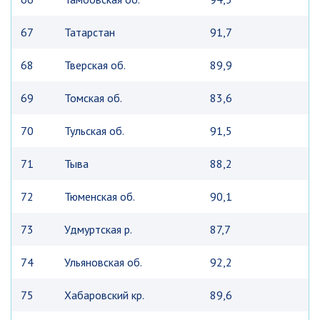
67
Татарстан
91,7
68
Тверская об.
89,9
69
Томская об.
83,6
70
Тульская об.
91,5
71
Тыва
88,2
72
Тюменская об.
90,1
73
Удмуртская р.
87,7
74
Ульяновская об.
92,2
75
Хабаровский кр.
89,6