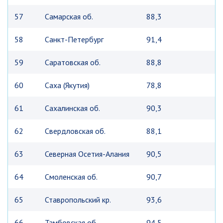
57
Самарская об.
88,3
58
Санкт-Петербург
91,4
59
Саратовская об.
88,8
60
Саха (Якутия)
78,8
61
Сахалинская об.
90,3
62
Свердловская об.
88,1
63
Северная Осетия-Алания
90,5
64
Смоленская об.
90,7
65
Ставропольский кр.
93,6
66
Тамбовская об.
94,5