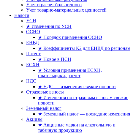
Учет и расчет больничного
Учет товарно-материальных ценностей
Налоги
УСН
★ Изменения по УСН
ОСНО
★ Порядок применения ОСНО
ЕНВД
★ Коэффициенты К2 для ЕНВД по регионам
Патент
★ Новое в ПСН
ЕСХН
★ Условия применения ЕСХН,
плательщики, расчет
НДС
★ НДС — изменения свежие новости
Страховые взносы
★ Изменения по страховым взносам свежие
новости
Земельный налог
★ Земельный налог — последние изменения
Акцизы
★ Акцизные марки на алкогольную и
табачную продукцию