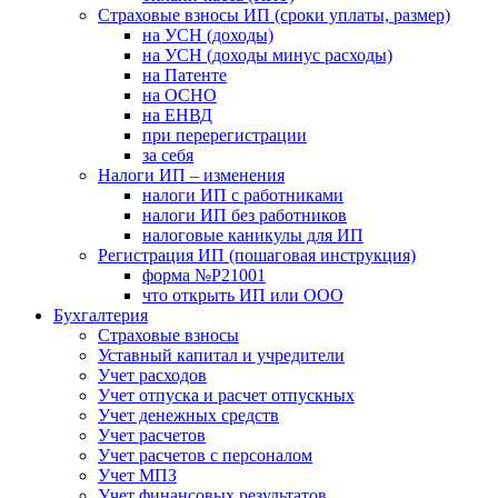
Страховые взносы ИП (сроки уплаты, размер)
на УСН (доходы)
на УСН (доходы минус расходы)
на Патенте
на ОСНО
на ЕНВД
при перерегистрации
за себя
Налоги ИП – изменения
налоги ИП с работниками
налоги ИП без работников
налоговые каникулы для ИП
Регистрация ИП (пошаговая инструкция)
форма №Р21001
что открыть ИП или ООО
Бухгалтерия
Страховые взносы
Уставный капитал и учредители
Учет расходов
Учет отпуска и расчет отпускных
Учет денежных средств
Учет расчетов
Учет расчетов с персоналом
Учет МПЗ
Учет финансовых результатов