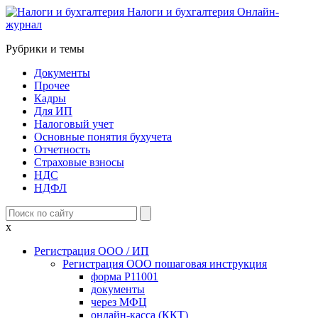
Налоги и бухгалтерия
Онлайн-
журнал
Рубрики и темы
Документы
Прочее
Кадры
Для ИП
Налоговый учет
Основные понятия бухучета
Отчетность
Страховые взносы
НДС
НДФЛ
x
Регистрация ООО / ИП
Регистрация ООО пошаговая инструкция
форма Р11001
документы
через МФЦ
онлайн-касса (ККТ)