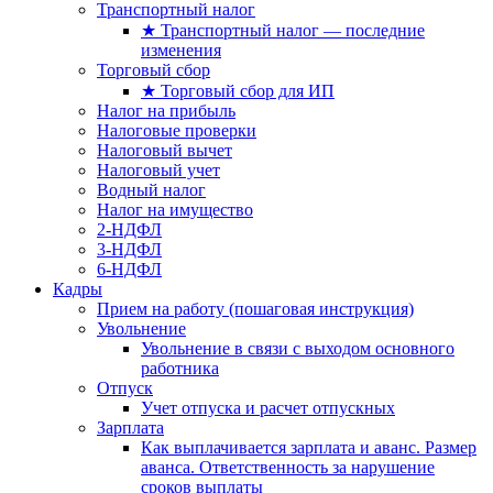
Транспортный налог
★ Транспортный налог — последние
изменения
Торговый сбор
★ Торговый сбор для ИП
Налог на прибыль
Налоговые проверки
Налоговый вычет
Налоговый учет
Водный налог
Налог на имущество
2-НДФЛ
3-НДФЛ
6-НДФЛ
Кадры
Прием на работу (пошаговая инструкция)
Увольнение
Увольнение в связи с выходом основного
работника
Отпуск
Учет отпуска и расчет отпускных
Зарплата
Как выплачивается зарплата и аванс. Размер
аванса. Ответственность за нарушение
сроков выплаты