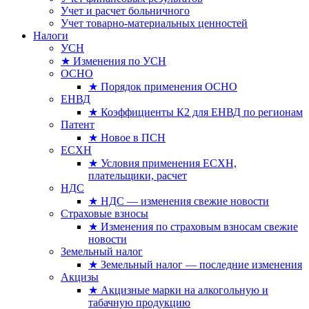
Учет и расчет больничного
Учет товарно-материальных ценностей
Налоги
УСН
★ Изменения по УСН
ОСНО
★ Порядок применения ОСНО
ЕНВД
★ Коэффициенты К2 для ЕНВД по регионам
Патент
★ Новое в ПСН
ЕСХН
★ Условия применения ЕСХН,
плательщики, расчет
НДС
★ НДС — изменения свежие новости
Страховые взносы
★ Изменения по страховым взносам свежие
новости
Земельный налог
★ Земельный налог — последние изменения
Акцизы
★ Акцизные марки на алкогольную и
табачную продукцию