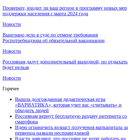
Проверьте, входит ли ваш регион в программу новых мер
поддержки населения с марта 2024 года
Новости
Выиграно дело в суде по отмене требования
Роспотребнадзора об обязательной вакцинации
Новости
Россиянам дадут дополнительный выходной, но отдыхать
будет нельзя
Новости
Горячее
Вышла долгожданная дидактическая игра
«ВАРИАТИКА», которая учит вас «считывать» и
обходить людей
Россиянам вернут бесплатную раздачу интернета со
смартфона
Идею ограничить возраст получения маткапитала за
первенца назвали несправедливой
Власти заявляют, что россияне не хотят работать на