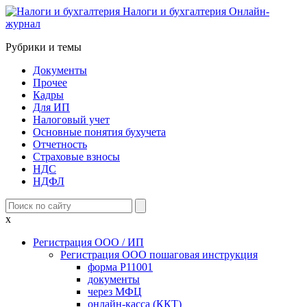
Налоги и бухгалтерия
Онлайн-
журнал
Рубрики и темы
Документы
Прочее
Кадры
Для ИП
Налоговый учет
Основные понятия бухучета
Отчетность
Страховые взносы
НДС
НДФЛ
x
Регистрация ООО / ИП
Регистрация ООО пошаговая инструкция
форма Р11001
документы
через МФЦ
онлайн-касса (ККТ)