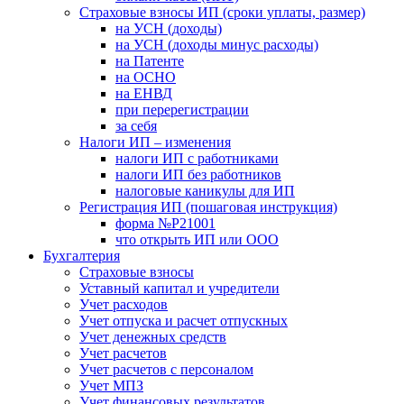
Страховые взносы ИП (сроки уплаты, размер)
на УСН (доходы)
на УСН (доходы минус расходы)
на Патенте
на ОСНО
на ЕНВД
при перерегистрации
за себя
Налоги ИП – изменения
налоги ИП с работниками
налоги ИП без работников
налоговые каникулы для ИП
Регистрация ИП (пошаговая инструкция)
форма №Р21001
что открыть ИП или ООО
Бухгалтерия
Страховые взносы
Уставный капитал и учредители
Учет расходов
Учет отпуска и расчет отпускных
Учет денежных средств
Учет расчетов
Учет расчетов с персоналом
Учет МПЗ
Учет финансовых результатов