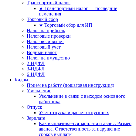
Транспортный налог
★ Транспортный налог — последние
изменения
Торговый сбор
★ Торговый сбор для ИП
Налог на прибыль
Налоговые проверки
Налоговый вычет
Налоговый учет
Водный налог
Налог на имущество
2-НДФЛ
3-НДФЛ
6-НДФЛ
Кадры
Прием на работу (пошаговая инструкция)
Увольнение
Увольнение в связи с выходом основного
работника
Отпуск
Учет отпуска и расчет отпускных
Зарплата
Как выплачивается зарплата и аванс. Размер
аванса. Ответственность за нарушение
сроков выплаты