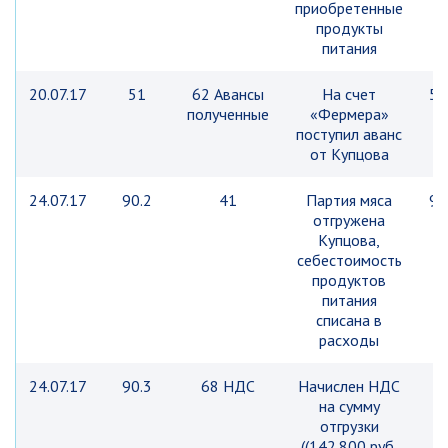
приобретенные
продукты
питания
20.07.17
51
62 Авансы
На счет
58
полученные
«Фермера»
р
поступил аванс
от Купцова
24.07.17
90.2
41
Партия мяса
98
отгружена
р
Купцова,
себестоимость
продуктов
питания
списана в
расходы
24.07.17
90.3
68 НДС
Начислен НДС
4
на сумму
р
отгрузки
((142.800 руб.