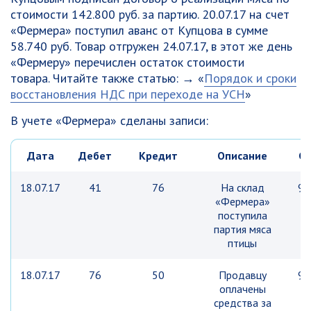
стоимости 142.800 руб. за партию. 20.07.17 на счет
«Фермера» поступил аванс от Купцова в сумме
58.740 руб. Товар отгружен 24.07.17, в этот же день
«Фермеру» перечислен остаток стоимости
товара. Читайте также статью: → «
Порядок и сроки
восстановления НДС при переходе на УСН
»
В учете «Фермера» сделаны записи:
Дата
Дебет
Кредит
Описание
С
18.07.17
41
76
На склад
98
«Фермера»
р
поступила
партия мяса
птицы
18.07.17
76
50
Продавцу
98
оплачены
р
средства за