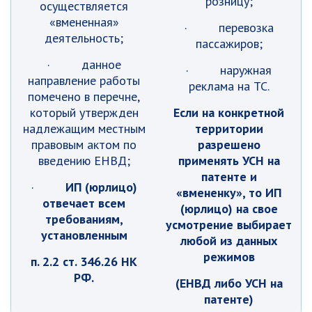
розницу;
осуществляется
«вмененная»
· перевозка
деятельность;
пассажиров;
· данное
· наружная
направление работы
реклама на ТС.
помечено в перечне,
который утвержден
Если на конкретной
надлежащим местным
территории
правовым актом по
разрешено
введению ЕНВД;
применять УСН на
патенте и
·
ИП (юрлицо)
«вмененку», то ИП
отвечает всем
(юрлицо) на свое
требованиям,
усмотрение выбирает
установленным
любой из данных
режимов
п. 2.2 ст. 346.26 НК
РФ.
(ЕНВД либо УСН на
патенте)