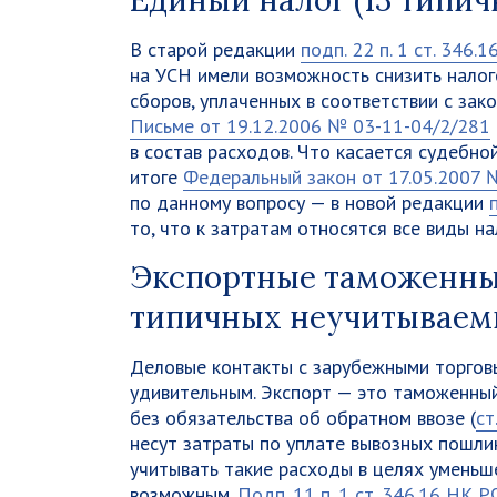
Единый налог (13 типи
В старой редакции
подп. 22 п. 1 ст. 346.
на УСН имели возможность снизить налог
сборов, уплаченных в соответствии с зак
Письме от 19.12.2006 № 03-11-04/2/281
в состав расходов. Что касается судебной
итоге
Федеральный закон от 17.05.2007
по данному вопросу — в новой редакции
то, что к затратам относятся все виды на
Экспортные таможенные
типичных неучитываемы
Деловые контакты с зарубежными торгов
удивительным. Экспорт — это таможенный
без обязательства об обратном ввозе (
ст
несут затраты по уплате вывозных пошли
учитывать такие расходы в целях уменьш
возможным.
Подп. 11 п. 1 ст. 346.16 НК Р