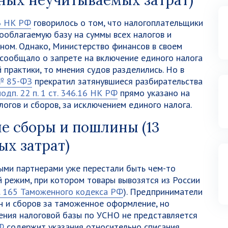
чных неучитываемых затрат)
16 НК РФ
говорилось о том, что налогоплательщики
ооблагаемую базу на суммы всех налогов и
оном. Однако, Министерство финансов в своем
сообщало о запрете на включение единого налога
 практики, то мнения судов разделились. Но в
 № 85-ФЗ
прекратил затянувшиеся разбирательства
подп. 22 п. 1 ст. 346.16 НК РФ
прямо указано на
логов и сборов, за исключением единого налога.
 сборы и пошлины (13
х затрат)
ыми партнерами уже перестали быть чем-то
 режим, при котором товары вывозятся из России
. 165 Таможенного кодекса РФ
). Предприниматели
н и сборов за таможенное оформление, но
ения налоговой базы по УСНО не представляется
Ф
содержит указания относительно списания