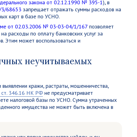
едерального закона от 02.12.1990 № 395-1
), в
/3/68653
запрещает отражать суммы расходов на
ых карт в базе по УСНО.
ме от 02.03.2006 № 03-03-04/1/167
позволяет
 на расходы по оплату банковских услуг за
в. Этим может воспользоваться и
пичных неучитываемых
 выявлении кражи, растраты, мошенничества,
1 ст. 346.16 НК РФ
не предусматривает
чете налоговой базы по УСНО. Сумма утраченных
аденного имущества не может быть включена в
 краже или порче имущества найден, и он