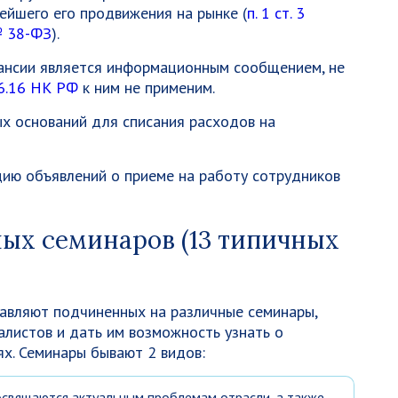
ейшего его продвижения на рынке (
п. 1 ст. 3
№ 38-ФЗ
).
кансии является информационным сообщением, не
346.16 НК РФ
к ним не применим.
х оснований для списания расходов на
цию объявлений о приеме на работу сотрудников
ых семинаров (13 типичных
авляют подчиненных на различные семинары,
алистов и дать им возможность узнать о
х. Семинары бывают 2 видов:
освящаются актуальным проблемам отрасли, а также