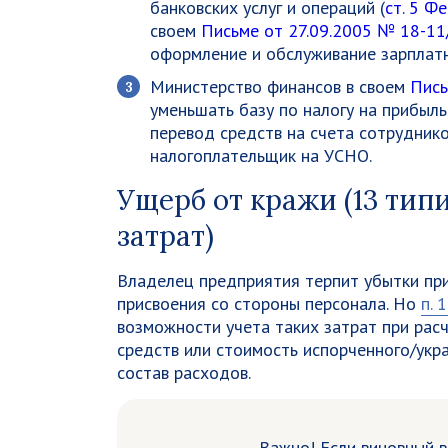
банковских услуг и операций (
ст. 5 Ф
своем
Письме от 27.09.2005 № 18-11
оформление и обслуживание зарплатн
Министерство финансов в своем
Пись
уменьшать базу по налогу на прибыль
перевод средств на счета сотруднико
налогоплательщик на УСНО.
Ущерб от кражи (13 ти
затрат)
Владелец предприятия терпит убытки при
присвоения со стороны персонала. Но
п. 
возможности учета таких затрат при рас
средств или стоимость испорченного/укр
состав расходов.
Важно!
Если виновный в