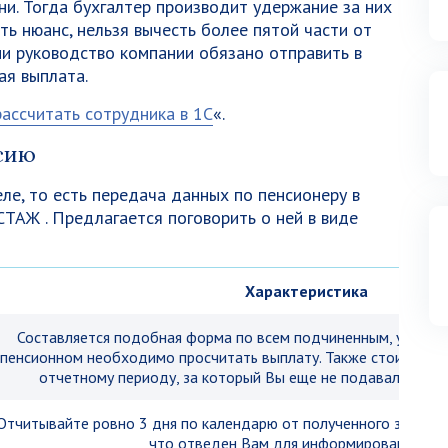
ни. Тогда бухгалтер производит удержание за них
ть нюанс, нельзя вычесть более пятой части от
и руководство компании обязано отправить в
ая выплата.
рассчитать сотрудника в 1С
«.
сию
ле, то есть передача данных по пенсионеру в
ТАЖ . Предлагается поговорить о ней в виде
Характеристика
Составляется подобная форма по всем подчиненным, уходящ
пенсионном необходимо просчитать выплату. Также стоит под
отчетному периоду, за который Вы еще не подавали свед
Отчитывайте ровно 3 дня по календарю от полученного заявлени
что отведен Вам для информирования П