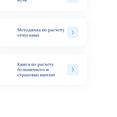
Методичка по расчету
отпускных
Книга по расчету
больничного и
страховых выплат
им на отдых и кому в
ать информации по тому
ений в пенсионный
я. Это именно тот срок,
ФРа