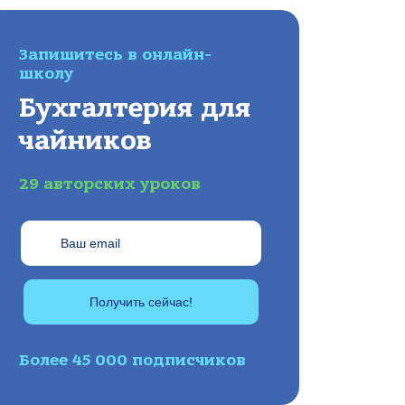
Запишитесь в онлайн-
школу
Бухгалтерия для
чайников
29 авторских уроков
Получить сейчас!
Более 45 000 подписчиков