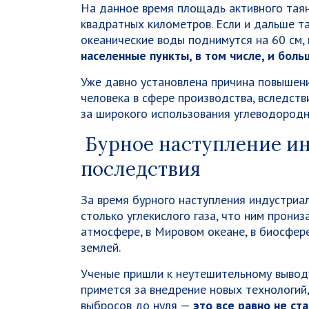
На данное время площадь активного таян
квадратных километров. Если и дальше та
океанические воды поднимутся на 60 см,
населенные пункты, в том числе, и бол
Уже давно установлена причина повышени
человека в сфере производства, вследств
за широкого использования углеводородн
Бурное наступление ин
последствия
За время бурного наступления индустриа
столько углекислого газа, что ним прониз
атмосфере, в Мировом океане, в биосфере
землей.
Ученые пришли к неутешительному выводу
примется за внедрение новых технологий
выбросов до нуля —
это все равно не с