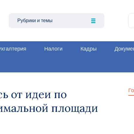
Рубрики и темы
ухгалтерия
Налоги
Кадры
Докуме
сь от идеи по
Г
имальной площади