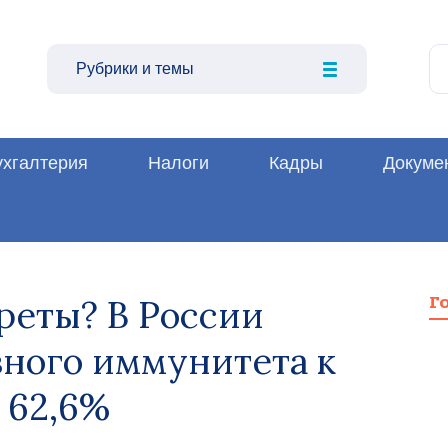
Рубрики и темы
ухгалтерия
Налоги
Кадры
Докуме
реты? В России
Г
вного иммунитета к
 62,6%