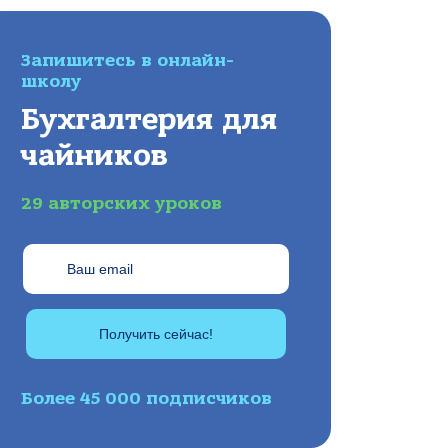
Запишитесь в онлайн-
школу
Бухгалтерия для
чайников
29 авторских уроков
Получить сейчас!
Более 45 000 подписчиков