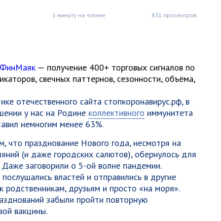
1 минуту на чтение
831 просмотров
 ФинМаяк
— получение 400+ торговых сигналов по
каторов, свечных паттернов, сезонности, объёма,
тике отечественного сайта
стопкоронавирус.рф, в
шении у нас на Родине
коллективного
иммунитета
тавил немногим менее 63%.
м, что празднование Нового года, несмотря на
яний (и даже городских салютов), обернулось для
 Даже заговорили о 5-ой волне пандемии.
е послушались властей и отправились в другие
 родственникам, друзьям и просто «на моря».
разднований забыли пройти повторную
вой вакцины.