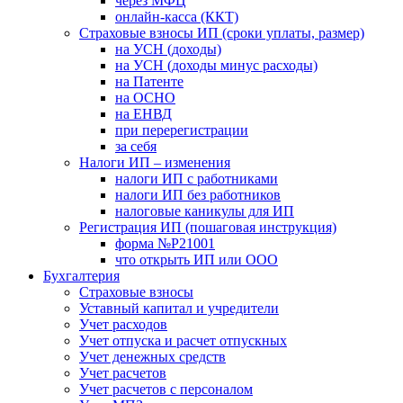
через МФЦ
онлайн-касса (ККТ)
Страховые взносы ИП (сроки уплаты, размер)
на УСН (доходы)
на УСН (доходы минус расходы)
на Патенте
на ОСНО
на ЕНВД
при перерегистрации
за себя
Налоги ИП – изменения
налоги ИП с работниками
налоги ИП без работников
налоговые каникулы для ИП
Регистрация ИП (пошаговая инструкция)
форма №Р21001
что открыть ИП или ООО
Бухгалтерия
Страховые взносы
Уставный капитал и учредители
Учет расходов
Учет отпуска и расчет отпускных
Учет денежных средств
Учет расчетов
Учет расчетов с персоналом