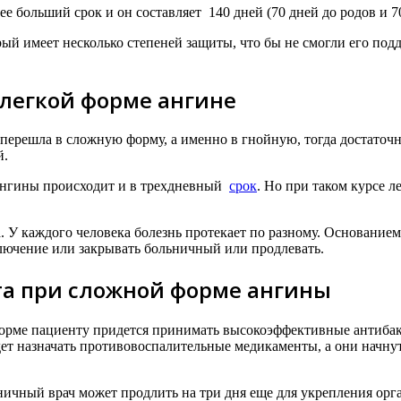
больший срок и он составляет 140 дней (70 дней до родов и 7
рый имеет несколько степеней защиты, что бы не смогли его под
легкой форме ангине
 перешла в сложную форму, а именно в гнойную, тогда достаточ
й.
е ангины происходит и в трехдневный
срок
. Но при таком курсе л
. У каждого человека болезнь протекает по разному. Основание
аключение или закрывать больничный или продлевать.
та при сложной форме ангины
форме пациенту придется принимать высокоэффективные антибакт
ет назначать противовоспалительные медикаменты, а они начнут 
ничный врач может продлить на три дня еще для укрепления орга