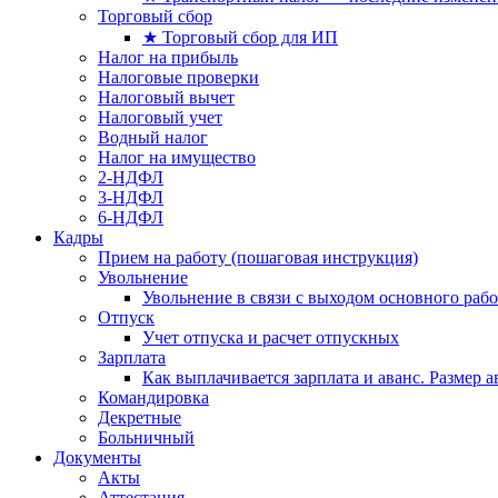
Торговый сбор
★ Торговый сбор для ИП
Налог на прибыль
Налоговые проверки
Налоговый вычет
Налоговый учет
Водный налог
Налог на имущество
2-НДФЛ
3-НДФЛ
6-НДФЛ
Кадры
Прием на работу (пошаговая инструкция)
Увольнение
Увольнение в связи с выходом основного раб
Отпуск
Учет отпуска и расчет отпускных
Зарплата
Как выплачивается зарплата и аванс. Размер 
Командировка
Декретные
Больничный
Документы
Акты
Аттестация