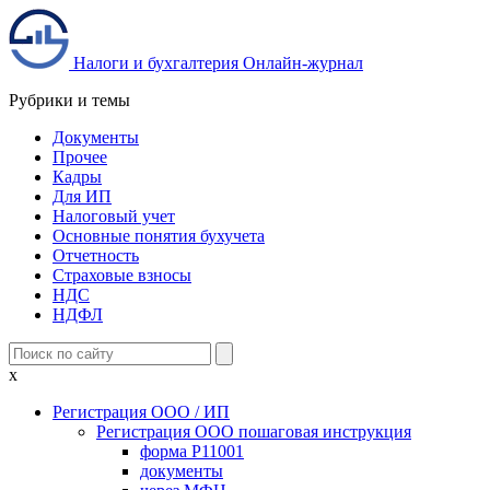
Налоги и бухгалтерия
Онлайн-журнал
Рубрики и темы
Документы
Прочее
Кадры
Для ИП
Налоговый учет
Основные понятия бухучета
Отчетность
Страховые взносы
НДС
НДФЛ
x
Регистрация ООО / ИП
Регистрация ООО пошаговая инструкция
форма Р11001
документы