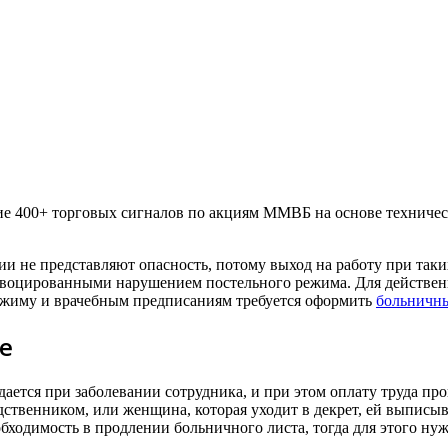
 400+ торговых сигналов по акциям ММВБ на основе технически
ии не представляют опасность, потому выход на работу при так
воцированными нарушением постельного режима. Для действенн
режиму и врачебным предписаниям требуется оформить
больничны
е
ется при заболевании сотрудника, и при этом оплату труда про
одственником, или женщина, которая уходит в декрет, ей выпис
обходимость в продлении больничного листа, тогда для этого н