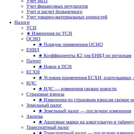
Учет МПЗ
Учет финансовых результатов
Учет и расчет больничного
Учет товарно-материальных ценностей
Налоги
УСН
★ Изменения по УСН
ОСНО
★ Порядок применения ОСНО
ЕНВД
★ Коэффициенты К2 для ЕНВД по регионам
Патент
★ Новое в ПСН
ЕСХН
★ Условия применения ЕСХН, плательщики, 
НДС
★ НДС — изменения свежие новости
Страховые взносы
★ Изменения по страховым взносам свежие н
Земельный налог
★ Земельный налог — последние изменения
Акцизы
★ Акцизные марки на алкогольную и табачн
Транспортный налог
★ Транспортный налог — последние изменен