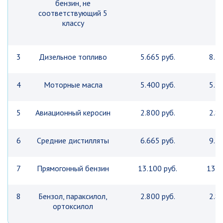
бензин, не
соответствующий 5
классу
3
Дизельное топливо
5.665 руб.
8.54
4
Моторные масла
5.400 руб.
5.40
5
Авиационный керосин
2.800 руб.
2.80
6
Средние дистилляты
6.665 руб.
9.24
7
Прямогонный бензин
13.100 руб.
13.1
8
Бензол, параксилол,
2.800 руб.
2.80
ортоксилол