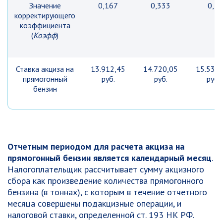
Значение
0,167
0,333
0,5
корректирующего
коэффициента
(
Коэфф
)
Ставка акциза на
13.912,45
14.720,05
15.532
прямогонный
руб.
руб.
руб.
бензин
Отчетным периодом для расчета акциза на
прямогонный бензин является календарный месяц
.
Налогоплательщик рассчитывает сумму акцизного
сбора как произведение количества прямогонного
бензина (в тоннах), с которым в течение отчетного
месяца совершены подакцизные операции, и
налоговой ставки, определенной ст. 193 НК РФ.