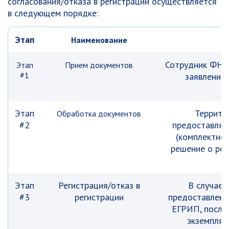
согласования/отказа в регистрации осуществляется
в следующем порядке:
Этап
Наименование
Сотрудник ФНС 
Этап
Прием документов
#1
заявлении 
Этап
Террито
Обработка документов
#2
предоставляе
(комплектнос
решение о рег
Этап
Регистрация/отказ в
В случае 
#3
регистрации
предоставлены
ЕГРИП, после 
экземпляр