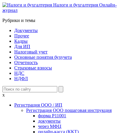
Налоги и бухгалтерия
Онлайн-
журнал
Рубрики и темы
Документы
Прочее
Кадры
Для ИП
Налоговый учет
Основные понятия бухучета
Отчетность
Страховые взносы
НДС
НДФЛ
x
Регистрация ООО / ИП
Регистрация ООО пошаговая инструкция
форма Р11001
документы
через МФЦ
онлайн-касса (ККТ)