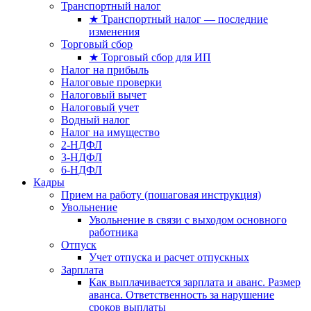
Транспортный налог
★ Транспортный налог — последние
изменения
Торговый сбор
★ Торговый сбор для ИП
Налог на прибыль
Налоговые проверки
Налоговый вычет
Налоговый учет
Водный налог
Налог на имущество
2-НДФЛ
3-НДФЛ
6-НДФЛ
Кадры
Прием на работу (пошаговая инструкция)
Увольнение
Увольнение в связи с выходом основного
работника
Отпуск
Учет отпуска и расчет отпускных
Зарплата
Как выплачивается зарплата и аванс. Размер
аванса. Ответственность за нарушение
сроков выплаты