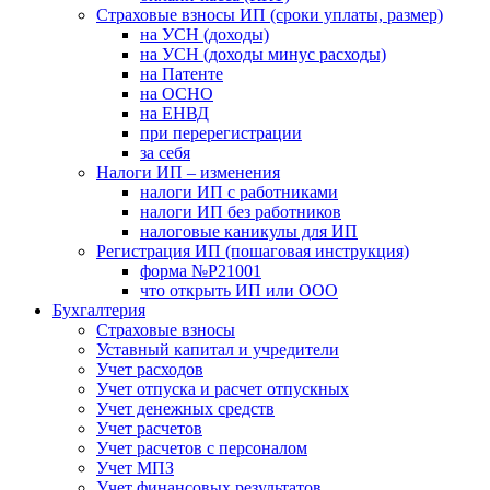
Страховые взносы ИП (сроки уплаты, размер)
на УСН (доходы)
на УСН (доходы минус расходы)
на Патенте
на ОСНО
на ЕНВД
при перерегистрации
за себя
Налоги ИП – изменения
налоги ИП с работниками
налоги ИП без работников
налоговые каникулы для ИП
Регистрация ИП (пошаговая инструкция)
форма №Р21001
что открыть ИП или ООО
Бухгалтерия
Страховые взносы
Уставный капитал и учредители
Учет расходов
Учет отпуска и расчет отпускных
Учет денежных средств
Учет расчетов
Учет расчетов с персоналом
Учет МПЗ
Учет финансовых результатов