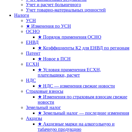
Учет и расчет больничного
Учет товарно-материальных ценностей
Налоги
УСН
★ Изменения по УСН
ОСНО
★ Порядок применения ОСНО
ЕНВД
★ Коэффициенты К2 для ЕНВД по регионам
Патент
★ Новое в ПСН
ЕСХН
★ Условия применения ЕСХН,
плательщики, расчет
НДС
★ НДС — изменения свежие новости
Страховые взносы
★ Изменения по страховым взносам свежие
новости
Земельный налог
★ Земельный налог — последние изменения
Акцизы
★ Акцизные марки на алкогольную и
табачную продукцию