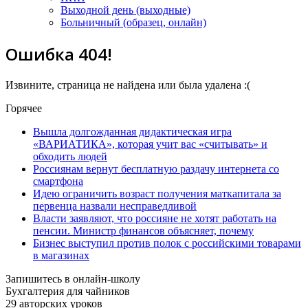
Выходной день (выходные)
Больничный (образец, онлайн)
Ошибка 404!
Извините, страница не найдена или была удалена :(
Горячее
Вышла долгожданная дидактическая игра
«ВАРИАТИКА», которая учит вас «считывать» и
обходить людей
Россиянам вернут бесплатную раздачу интернета со
смартфона
Идею ограничить возраст получения маткапитала за
первенца назвали несправедливой
Власти заявляют, что россияне не хотят работать на
пенсии. Министр финансов объясняет, почему
Бизнес выступил против полок с российскими товарами
в магазинах
Запишитесь в онлайн-школу
Бухгалтерия для чайников
29 авторских уроков