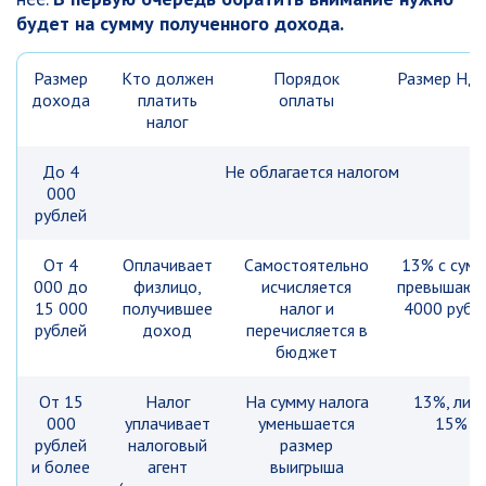
будет на сумму полученного дохода.
Размер
Кто должен
Порядок
Размер НД
дохода
платить
оплаты
налог
До 4
Не облагается налогом
000
рублей
От 4
Оплачивает
Самостоятельно
13% с сумм
000 до
физлицо,
исчисляется
превышающ
15 000
получившее
налог и
4000 рубл
рублей
доход
перечисляется в
бюджет
От 15
Налог
На сумму налога
13%, либ
000
уплачивает
уменьшается
15%
рублей
налоговый
размер
и более
агент
выигрыша