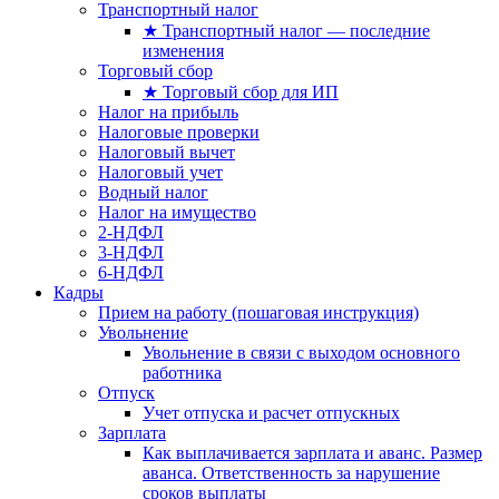
Транспортный налог
★ Транспортный налог — последние
изменения
Торговый сбор
★ Торговый сбор для ИП
Налог на прибыль
Налоговые проверки
Налоговый вычет
Налоговый учет
Водный налог
Налог на имущество
2-НДФЛ
3-НДФЛ
6-НДФЛ
Кадры
Прием на работу (пошаговая инструкция)
Увольнение
Увольнение в связи с выходом основного
работника
Отпуск
Учет отпуска и расчет отпускных
Зарплата
Как выплачивается зарплата и аванс. Размер
аванса. Ответственность за нарушение
сроков выплаты