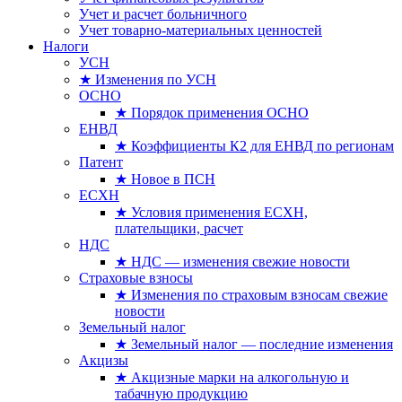
Учет и расчет больничного
Учет товарно-материальных ценностей
Налоги
УСН
★ Изменения по УСН
ОСНО
★ Порядок применения ОСНО
ЕНВД
★ Коэффициенты К2 для ЕНВД по регионам
Патент
★ Новое в ПСН
ЕСХН
★ Условия применения ЕСХН,
плательщики, расчет
НДС
★ НДС — изменения свежие новости
Страховые взносы
★ Изменения по страховым взносам свежие
новости
Земельный налог
★ Земельный налог — последние изменения
Акцизы
★ Акцизные марки на алкогольную и
табачную продукцию