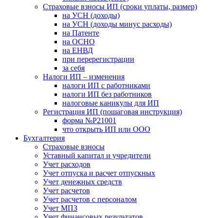
Страховые взносы ИП (сроки уплаты, размер)
на УСН (доходы)
на УСН (доходы минус расходы)
на Патенте
на ОСНО
на ЕНВД
при перерегистрации
за себя
Налоги ИП – изменения
налоги ИП с работниками
налоги ИП без работников
налоговые каникулы для ИП
Регистрация ИП (пошаговая инструкция)
форма №Р21001
что открыть ИП или ООО
Бухгалтерия
Страховые взносы
Уставный капитал и учредители
Учет расходов
Учет отпуска и расчет отпускных
Учет денежных средств
Учет расчетов
Учет расчетов с персоналом
Учет МПЗ
Учет финансовых результатов