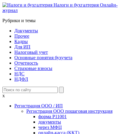
Налоги и бухгалтерия
Онлайн-
журнал
Рубрики и темы
Документы
Прочее
Кадры
Для ИП
Налоговый учет
Основные понятия бухучета
Отчетность
Страховые взносы
НДС
НДФЛ
x
Регистрация ООО / ИП
Регистрация ООО пошаговая инструкция
форма Р11001
документы
через МФЦ
онлайн-касса (ККТ)