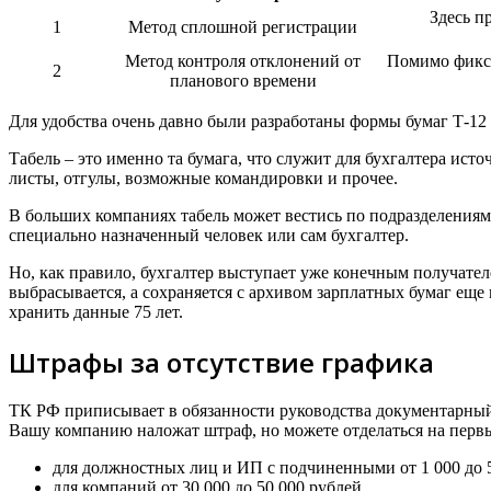
Здесь п
1
Метод сплошной регистрации
Метод контроля отклонений от
Помимо фикса
2
планового времени
Для удобства очень давно были разработаны формы бумаг Т-12 и
Табель – это именно та бумага, что служит для бухгалтера ис
листы, отгулы, возможные командировки и прочее.
В больших компаниях табель может вестись по подразделения
специально назначенный человек или сам бухгалтер.
Но, как правило, бухгалтер выступает уже конечным получателе
выбрасывается, а сохраняется с архивом зарплатных бумаг еще
хранить данные 75 лет.
Штрафы за отсутствие графика
ТК РФ приписывает в обязанности руководства документарный
Вашу компанию наложат штраф, но можете отделаться на перв
для должностных лиц и ИП с подчиненными от 1 000 до 5
для компаний от 30 000 до 50 000 рублей.