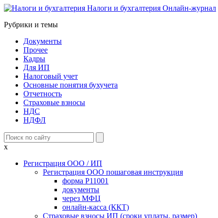
Налоги и бухгалтерия
Онлайн-журнал
Рубрики и темы
Документы
Прочее
Кадры
Для ИП
Налоговый учет
Основные понятия бухучета
Отчетность
Страховые взносы
НДС
НДФЛ
x
Регистрация ООО / ИП
Регистрация ООО пошаговая инструкция
форма Р11001
документы
через МФЦ
онлайн-касса (ККТ)
Страховые взносы ИП (сроки уплаты, размер)