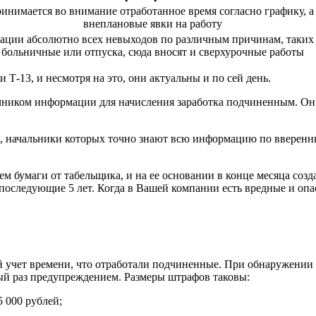
ринимается во внимание отработанное время согласно графику, а
внеплановые явки на работу
ции абсолютно всех невыходов по различным причинам, таких 
больничные или отпуска, сюда вносят и сверхурочные работы
 Т-13, и несмотря на это, они актуальны и по сей день.
точником информации для начисления заработка подчиненным. Он 
м, начальники которых точно знают всю информацию по вверенн
м бумаги от табельщика, и на ее основании в конце месяца созда
 последующие 5 лет. Когда в Вашей компании есть вредные и опа
 учет времени, что отработали подчиненные. При обнаружении л
ый раз предупреждением. Размеры штрафов таковы:
 000 рублей;