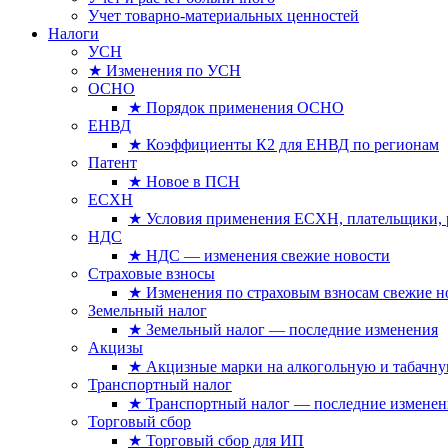
Учет товарно-материальных ценностей
Налоги
УСН
★ Изменения по УСН
ОСНО
★ Порядок применения ОСНО
ЕНВД
★ Коэффициенты К2 для ЕНВД по регионам
Патент
★ Новое в ПСН
ЕСХН
★ Условия применения ЕСХН, плательщики, 
НДС
★ НДС — изменения свежие новости
Страховые взносы
★ Изменения по страховым взносам свежие н
Земельный налог
★ Земельный налог — последние изменения
Акцизы
★ Акцизные марки на алкогольную и табачн
Транспортный налог
★ Транспортный налог — последние изменен
Торговый сбор
★ Торговый сбор для ИП