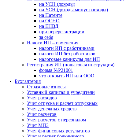
на УСН (доходы)
на УСН (доходы минус расходы)
на Патенте
на ОСНО
на ЕНВД
при перерегистрации
за себя
Налоги ИП – изменения
налоги ИП с работниками
налоги ИП без работников
налоговые каникулы для ИП
Регистрация ИП (пошаговая инструкция)
форма №Р21001
что открыть ИП или ООО
Бухгалтерия
Страховые взносы
Уставный капитал и учредители
Учет расходов
Учет отпуска и расчет отпускных
Учет денежных средств
Учет расчетов
Учет расчетов с персоналом
Учет МПЗ
Учет финансовых результатов
Учет и расчет больничного