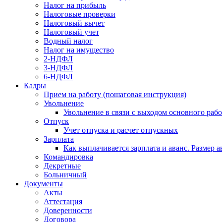
Налог на прибыль
Налоговые проверки
Налоговый вычет
Налоговый учет
Водный налог
Налог на имущество
2-НДФЛ
3-НДФЛ
6-НДФЛ
Кадры
Прием на работу (пошаговая инструкция)
Увольнение
Увольнение в связи с выходом основного раб
Отпуск
Учет отпуска и расчет отпускных
Зарплата
Как выплачивается зарплата и аванс. Размер 
Командировка
Декретные
Больничный
Документы
Акты
Аттестация
Доверенности
Договора