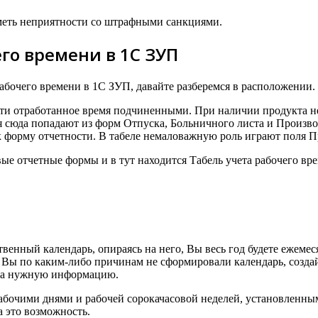
 иметь неприятности со штрафными санкциями.
го времени в 1С ЗУП
рабочего времени в 1С ЗУП, давайте разберемся в расположении.
сти отработанное время подчиненными. При наличии продукта не
я сюда попадают из форм Отпуска, Больничного листа и Произво
как форму отчетности. В табеле немаловажную роль играют поля 
вые отчетные формы и в тут находится Табель учета рабочего вр
венный календарь, опираясь на него, Вы весь год будете ежемес
 Вы по каким-либо причинам не сформировали календарь, создай
 на нужную информацию.
абочими днями и рабочей сорокачасовой неделей, установленными
а это возможность.