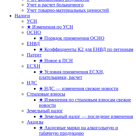
Учет и расчет больничного
Учет товарно-материальных ценностей
Налоги
УСН
★ Изменения по УСН
ОСНО
★ Порядок применения ОСНО
ЕНВД
★ Коэффициенты К2 для ЕНВД по регионам
Патент
★ Новое в ПСН
ЕСХН
★ Условия применения ЕСХН,
плательщики, расчет
НДС
★ НДС — изменения свежие новости
Страховые взносы
★ Изменения по страховым взносам свежие
новости
Земельный налог
★ Земельный налог — последние изменения
Акцизы
★ Акцизные марки на алкогольную и
табачную продукцию