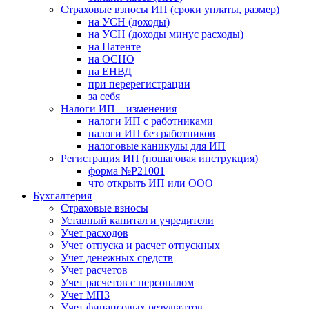
Страховые взносы ИП (сроки уплаты, размер)
на УСН (доходы)
на УСН (доходы минус расходы)
на Патенте
на ОСНО
на ЕНВД
при перерегистрации
за себя
Налоги ИП – изменения
налоги ИП с работниками
налоги ИП без работников
налоговые каникулы для ИП
Регистрация ИП (пошаговая инструкция)
форма №Р21001
что открыть ИП или ООО
Бухгалтерия
Страховые взносы
Уставный капитал и учредители
Учет расходов
Учет отпуска и расчет отпускных
Учет денежных средств
Учет расчетов
Учет расчетов с персоналом
Учет МПЗ
Учет финансовых результатов