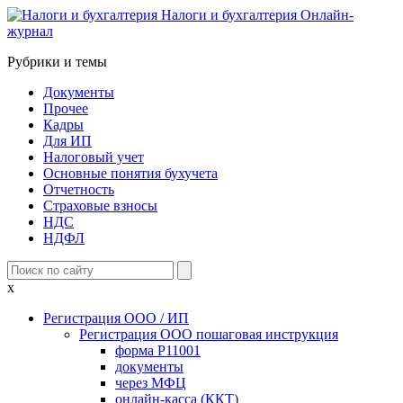
Налоги и бухгалтерия
Онлайн-
журнал
Рубрики и темы
Документы
Прочее
Кадры
Для ИП
Налоговый учет
Основные понятия бухучета
Отчетность
Страховые взносы
НДС
НДФЛ
x
Регистрация ООО / ИП
Регистрация ООО пошаговая инструкция
форма Р11001
документы
через МФЦ
онлайн-касса (ККТ)