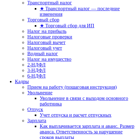
Транспортный налог
★ Транспортный налог — последние
изменения
Торговый сбор
★ Торговый сбор для ИП
Налог на прибыль
Налоговые проверки
Налоговый вычет
Налоговый учет
Водный налог
Налог на имущество
2-НДФЛ
3-НДФЛ
6-НДФЛ
Кадры
Прием на работу (пошаговая инструкция)
Увольнение
Увольнение в связи с выходом основного
работника
Отпуск
Учет отпуска и расчет отпускных
Зарплата
Как выплачивается зарплата и аванс. Размер
аванса. Ответственность за нарушение
сроков выплаты