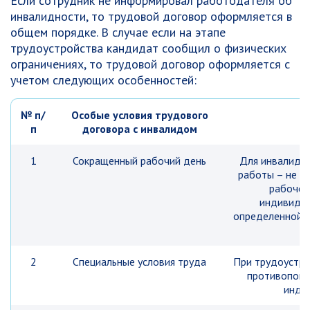
Если сотрудник не информировал работодателя об
инвалидности, то трудовой договор оформляется в
общем порядке. В случае если на этапе
трудоустройства кандидат сообщил о физических
ограничениях, то трудовой договор оформляется с
учетом следующих особенностей:
№ п/
Особые условия трудового
п
договора с инвалидом
1
Сокращенный рабочий день
Для инвалидов
работы – не б
рабочей
индивидуа
определенной М
2
Специальные условия труда
При трудоустро
противопока
инди