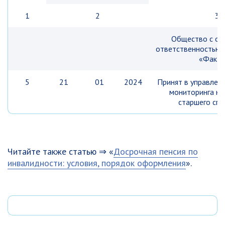
1
2
3
Общество с ог
ответственностью
«Факто
5
21
01
2024
Принят в управлен
мониторинга на
старшего спе
Читайте также статью ⇒ «
Досрочная пенсия по
инвалидности: условия, порядок оформления
».