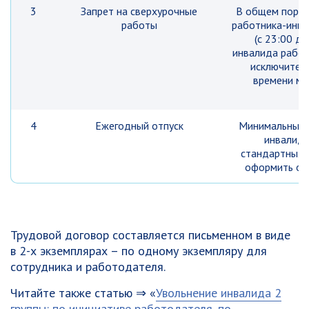
3
Запрет на сверхурочные
В общем поряд
работы
работника-инва
(с 23:00 д
инвалида рабоч
исключител
времени мо
4
Ежегодный отпуск
Минимальный 
инвалида
стандартных 2
оформить отп
Трудовой договор составляется письменном в виде
в 2-х экземплярах – по одному экземпляру для
сотрудника и работодателя.
Читайте также статью ⇒ «
Увольнение инвалида 2
группы: по инициативе работодателя, по