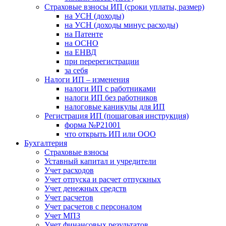
Страховые взносы ИП (сроки уплаты, размер)
на УСН (доходы)
на УСН (доходы минус расходы)
на Патенте
на ОСНО
на ЕНВД
при перерегистрации
за себя
Налоги ИП – изменения
налоги ИП с работниками
налоги ИП без работников
налоговые каникулы для ИП
Регистрация ИП (пошаговая инструкция)
форма №Р21001
что открыть ИП или ООО
Бухгалтерия
Страховые взносы
Уставный капитал и учредители
Учет расходов
Учет отпуска и расчет отпускных
Учет денежных средств
Учет расчетов
Учет расчетов с персоналом
Учет МПЗ
Учет финансовых результатов