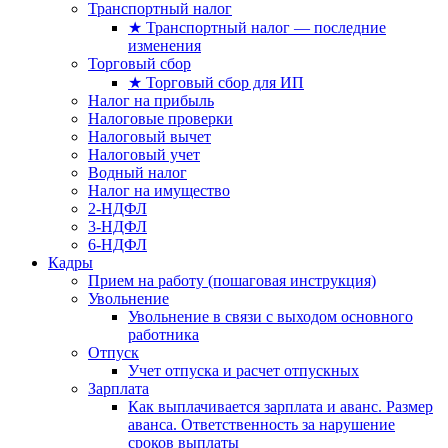
Транспортный налог
★ Транспортный налог — последние
изменения
Торговый сбор
★ Торговый сбор для ИП
Налог на прибыль
Налоговые проверки
Налоговый вычет
Налоговый учет
Водный налог
Налог на имущество
2-НДФЛ
3-НДФЛ
6-НДФЛ
Кадры
Прием на работу (пошаговая инструкция)
Увольнение
Увольнение в связи с выходом основного
работника
Отпуск
Учет отпуска и расчет отпускных
Зарплата
Как выплачивается зарплата и аванс. Размер
аванса. Ответственность за нарушение
сроков выплаты