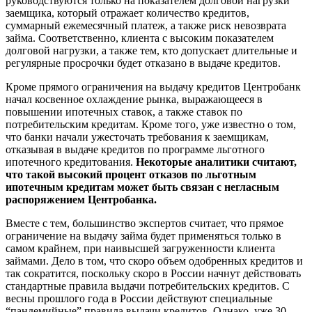
руководствуются только на показателем долговой нагрузки
заемщика, который отражает количество кредитов,
суммарный ежемесячный платеж, а также риск невозврата
займа. Соответственно, клиента с высоким показателем
долговой нагрузки, а также тем, кто допускает длительные и
регулярные просрочки будет отказано в выдаче кредитов.
Кроме прямого ограничения на выдачу кредитов Центробанк
начал косвенное охлаждение рынка, выражающееся в
повышении ипотечных ставок, а также ставок по
потребительским кредитам.
Кроме того, уже известно о том,
что банки начали ужесточать требования к заемщикам,
отказывая в выдаче кредитов по программе льготного
ипотечного кредитования.
Некоторые аналитики считают,
что такой высокий процент отказов по льготным
ипотечным кредитам может быть связан с негласным
распоряжением Центробанка.
Вместе с тем, большинство экспертов считает, что прямое
ограничение на выдачу займа будет применяться только в
самом крайнем, при наивысшей загруженности клиента
займами.
Дело в том, что скоро объем одобренных кредитов и
так сократится, поскольку скоро в России начнут действовать
стандартные правила выдачи потребительских кредитов. С
весны прошлого года в России действуют специальные
“пандемийные” правила выдачи кредитов. Однако, уже 30