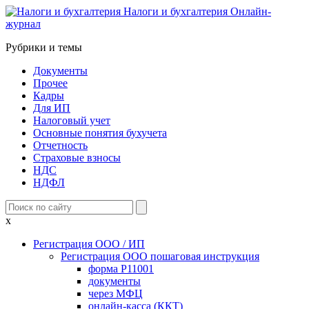
Налоги и бухгалтерия
Онлайн-
журнал
Рубрики и темы
Документы
Прочее
Кадры
Для ИП
Налоговый учет
Основные понятия бухучета
Отчетность
Страховые взносы
НДС
НДФЛ
x
Регистрация ООО / ИП
Регистрация ООО пошаговая инструкция
форма Р11001
документы
через МФЦ
онлайн-касса (ККТ)