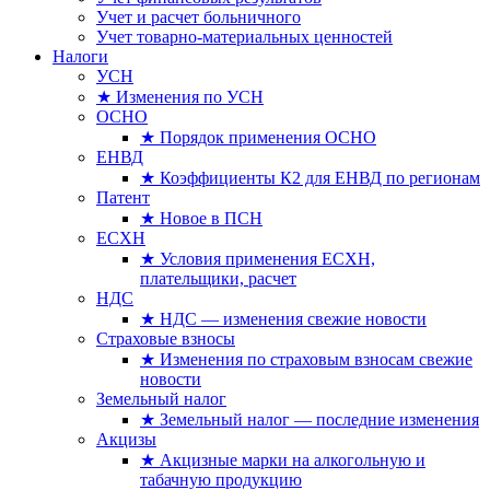
Учет и расчет больничного
Учет товарно-материальных ценностей
Налоги
УСН
★ Изменения по УСН
ОСНО
★ Порядок применения ОСНО
ЕНВД
★ Коэффициенты К2 для ЕНВД по регионам
Патент
★ Новое в ПСН
ЕСХН
★ Условия применения ЕСХН,
плательщики, расчет
НДС
★ НДС — изменения свежие новости
Страховые взносы
★ Изменения по страховым взносам свежие
новости
Земельный налог
★ Земельный налог — последние изменения
Акцизы
★ Акцизные марки на алкогольную и
табачную продукцию