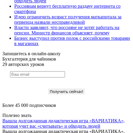
обходить людей
Россиянам вернут бесплатную раздачу интернета со
смартфона
Идею ограничить возраст получения маткапитала за
первенца назвали несправедливой
Власти заявляют, что россияне не хотят работать на
пенсии. Министр финансов объясняет, почему
Бизнес выступил против полок с российскими товарами
в магазинах
Запишитесь в онлайн-школу
Бухгалтерия для чайников
29 авторских уроков
Получить сейчас!
Более 45 000 подписчиков
Полезно знать
Вышла долгожданная дидактическая игра «ВАРИАТИКА»,
которая учит вас «считывать» и обходить людей
Вышла долгожданная дидактическая игра «ВАРИАТИКА»,