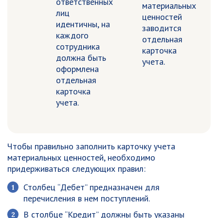
ответственных
материальных
лиц
ценностей
идентичны, на
заводится
каждого
отдельная
сотрудника
карточка
должна быть
учета.
оформлена
отдельная
карточка
учета.
Чтобы правильно заполнить карточку учета
материальных ценностей, необходимо
придерживаться следующих правил:
Столбец “Дебет” предназначен для
перечисления в нем поступлений.
В столбце “Кредит” должны быть указаны