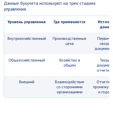
Данные бухучета используют на трех стадиях
управления.
Уровень управления
Где применяется
Источн
данны
Внутрихозяйственный
Производственные
Первичка
цеха
сводна
документа
Общехозяйственный
Хозяйство в
Текущи
общем
документ
отчетнос
Внешний
Взаимодействие
Отчетно
со сторонними
промежуто
организациями
и годов