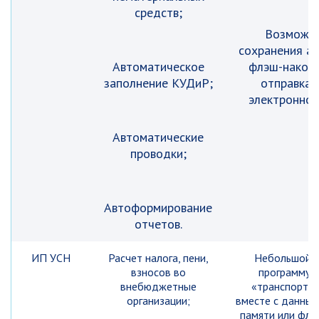
средств;
Возможн
сохранения ар
Автоматическое
флэш-накопи
заполнение КУДиР;
отправка 
электронной
Автоматические
проводки;
Автоформирование
отчетов.
ИП УСН
Расчет налога, пени,
Небольшой «
взносов во
программу 
внебюджетные
«транспорти
организации;
вместе с данным
памяти или флэ