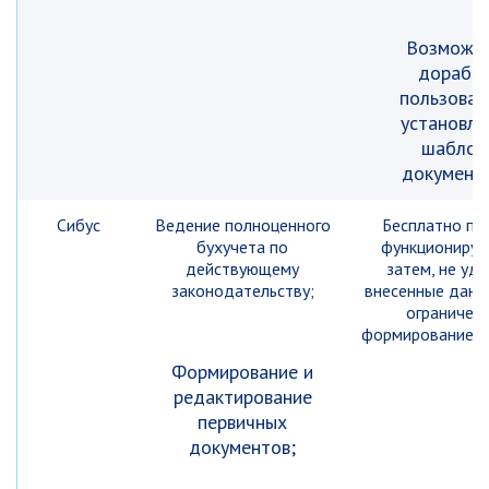
Возможн
дорабо
пользоват
установле
шаблон
документа
Сибус
Ведение полноценного
Бесплатно пр
бухучета по
функционирует
действующему
затем, не уда
законодательству;
внесенные данны
ограничени
формирование о
Формирование и
редактирование
первичных
документов;