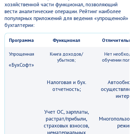
хозяйственной части функционал, позволяющий
вести аналитические операции. Рейтинг наиболее
популярных приложений для ведения «упрощенной»
бухгалтерии:
Программа
Функционал
Отличительны
Упрощенная
Книга доходов/
Нет необходи
убытков;
обучении польз
«БухСофт»
Налоговая и бух.
Автообнов
отчетность;
осуществляет
интерне
Учет ОС, зарплаты,
растрат/прибыли,
Многопользова
страховых взносов,
режим
нематериальных