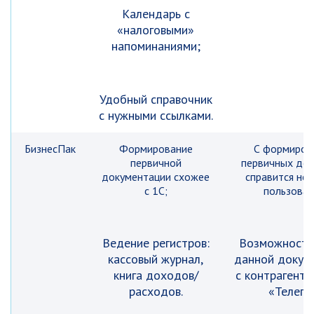
Календарь с
«налоговыми»
напоминаниями;
Удобный справочник
с нужными ссылками.
БизнесПак
Формирование
С формиров
первичной
первичных до
документации схожее
справится не
с 1С;
пользоват
Ведение регистров:
Возможность
кассовый журнал,
данной докум
книга доходов/
с контрагента
расходов.
«Телепа