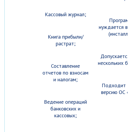
Кассовый журнал;
Программ
нуждается в у
(инсталля
Книга прибыли/
растрат;
Допускается 
нескольких ба
Составление
отчетов по взносам
и налогам;
Подходит н
версию ОС «В
Ведение операций
банковских и
кассовых;