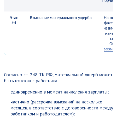
порчи) 
Этап
Взыскание материального ущерба
На осн
#4
фактич
издает
нанесе
мес
Обр
возмещ
Согласно ст. 248 ТК РФ, материальный ущерб может
быть взыскан с работника:
единовременно в момент начисления зарплаты;
частично (рассрочка взысканий на несколько
месяцев, в соответствие с договоренности между
работником и работодателем);