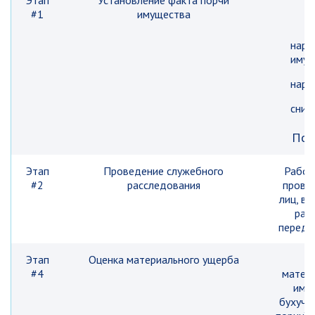
Этап
Установление факта порчи
#1
имущества
нару
имущ
нару
сниж
По 
Этап
Проведение служебного
Работ
#2
расследования
прове
лиц, в
рас
переда
Этап
Оценка материального ущерба
Р
#4
матери
имущ
бухуче